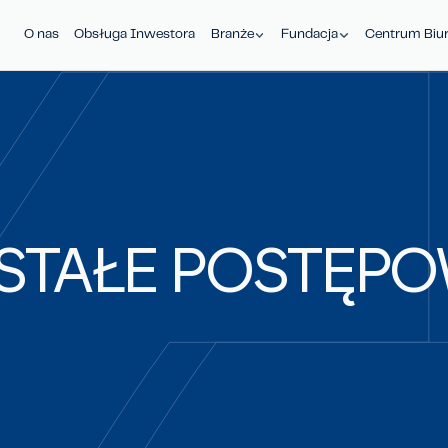
O nas
Obsługa Inwestora
Branże
Fundacja
Centrum Bi
STAŁE
POSTĘPO