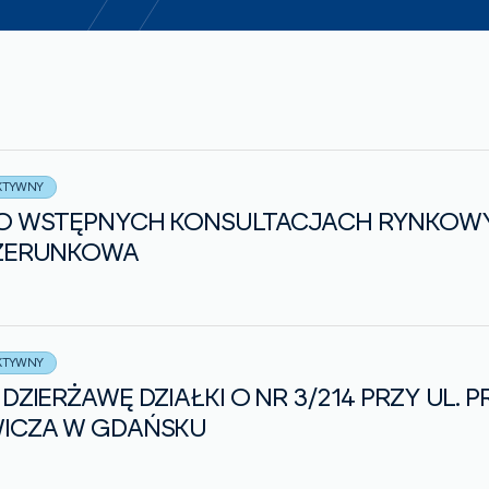
KTYWNY
O WSTĘPNYCH KONSULTACJACH RYNKOWY
IZERUNKOWA
KTYWNY
DZIERŻAWĘ DZIAŁKI O NR 3/214 PRZY UL. 
ICZA W GDAŃSKU