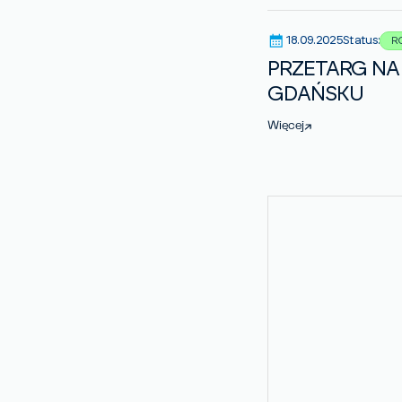
18.09.2025
Status:
R
PRZETARG NA 
GDAŃSKU
Więcej